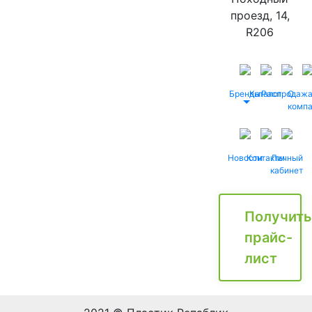
проезд, 14,
R206
Бренды
Каталог
Распродаж
О
комп
Новости
Контакты
Личный
кабинет
Получить
прайс-
лист