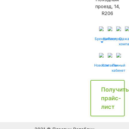
проезд, 14,
R206
Бренды
Каталог
Распродаж
О
комп
Новости
Контакты
Личный
кабинет
Получить
прайс-
лист