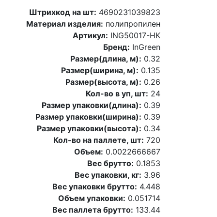
Штрихкод на шт:
4690231039823
Материал изделия:
полипропилен
Артикул:
ING50017-НК
Бренд:
InGreen
Размер(длина, м):
0.32
Размер(ширина, м):
0.135
Размер(высота, м):
0.26
Кол-во в уп, шт:
24
Размер упаковки(длина):
0.39
Размер упаковки(ширина):
0.39
Размер упаковки(высота):
0.34
Кол-во на паллете, шт:
720
Объем:
0.0022666667
Вес брутто:
0.1853
Вес упаковки, кг:
3.96
Вес упаковки брутто:
4.448
Объем упаковки:
0.051714
Вес паллета брутто:
133.44