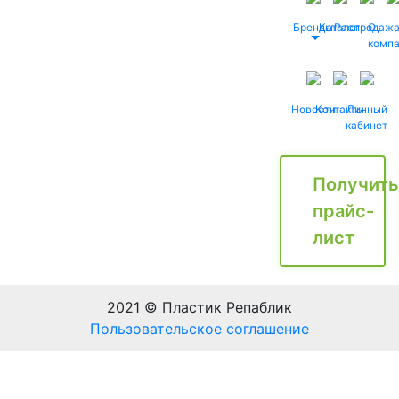
Бренды
Каталог
Распродаж
О
комп
Новости
Контакты
Личный
кабинет
Получить
прайс-
лист
2021 © Пластик Репаблик
Пользовательское соглашение