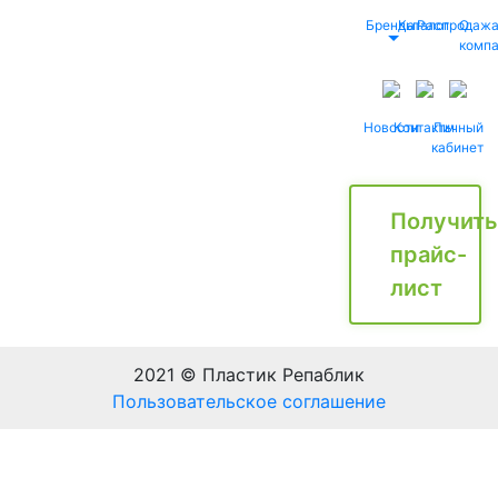
Бренды
Каталог
Распродаж
О
комп
Новости
Контакты
Личный
кабинет
Получить
прайс-
лист
2021 © Пластик Репаблик
Пользовательское соглашение