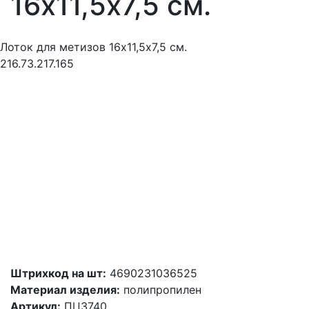
16х11,5х7,5 см.
Лоток для метизов 16х11,5х7,5 см.
216.73.217.165
Штрихкод на шт:
4690231036525
Материал изделия:
полипропилен
Артикул:
ПЦ3740