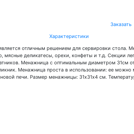
Заказать
Характеристики
 является отличным решением для сервировки стола. Ме
 мясные деликатесы, орехи, конфеты и т.д. Секции ле
латников. Менажница с оптимальным диаметром 31см о
а пикник. Менажница проста в использовании: ее можно
лновой печи. Размер менажницы: 31х31х4 см. Температу