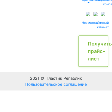
комп
Новости
Контакты
Личный
кабинет
Получить
прайс-
лист
2021 © Пластик Репаблик
Пользовательское соглашение