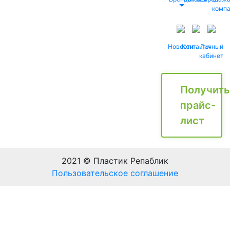
комп
Новости
Контакты
Личный
кабинет
Получить
прайс-
лист
2021 © Пластик Репаблик
Пользовательское соглашение