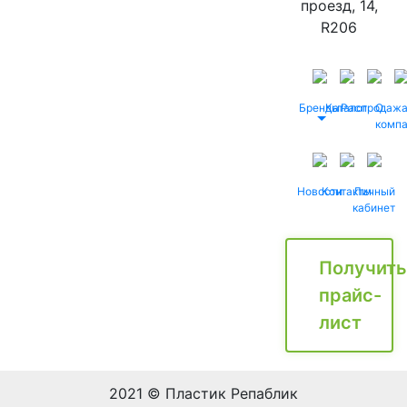
проезд, 14,
R206
Бренды
Каталог
Распродаж
О
комп
Новости
Контакты
Личный
кабинет
Получить
прайс-
лист
2021 © Пластик Репаблик