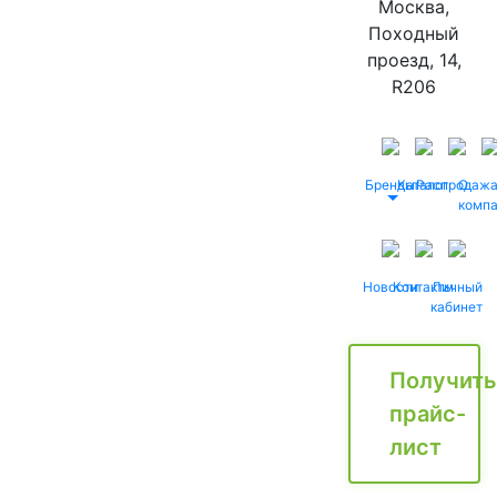
Москва,
Походный
проезд, 14,
R206
Бренды
Каталог
Распродаж
О
комп
Новости
Контакты
Личный
кабинет
Получить
прайс-
лист