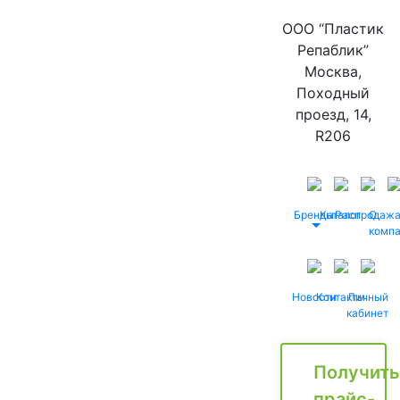
ООО “Пластик
Репаблик”
Москва,
Походный
проезд, 14,
R206
Бренды
Каталог
Распродаж
О
комп
Новости
Контакты
Личный
кабинет
Получить
прайс-