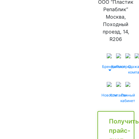
ООО “Пластик
Репаблик”
Москва,
Походный
проезд, 14,
R206
Бренды
Каталог
Распродаж
О
комп
Новости
Контакты
Личный
кабинет
Получить
прайс-