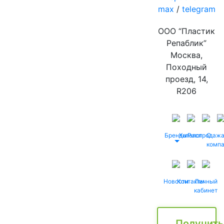
max
/
telegram
ООО “Пластик
Репаблик”
Москва,
Походный
проезд, 14,
R206
Бренды
Каталог
Распродаж
О
комп
Новости
Контакты
Личный
кабинет
Получить