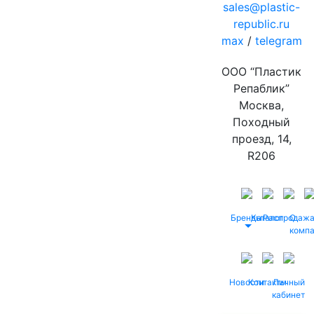
sales@plastic-
republic.ru
max
/
telegram
ООО “Пластик
Репаблик”
Москва,
Походный
проезд, 14,
R206
Бренды
Каталог
Распродаж
О
комп
Новости
Контакты
Личный
кабинет