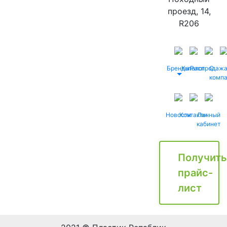
проезд, 14,
R206
Бренды
Каталог
Распродаж
О
комп
Новости
Контакты
Личный
кабинет
Получить
прайс-
лист