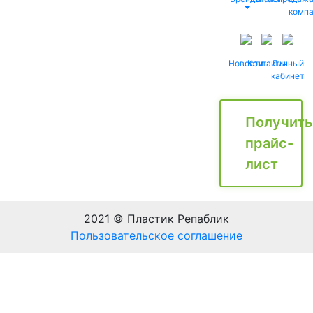
комп
Новости
Контакты
Личный
кабинет
Получить
прайс-
лист
2021 © Пластик Репаблик
Пользовательское соглашение