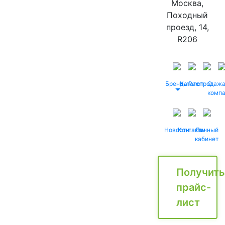
Москва,
Походный
проезд, 14,
R206
Бренды
Каталог
Распродаж
О
комп
Новости
Контакты
Личный
кабинет
Получить
прайс-
лист