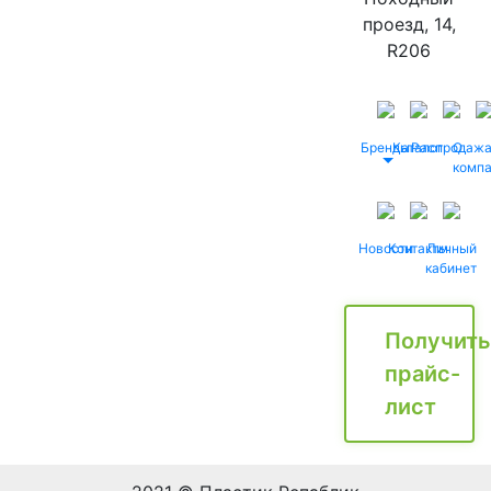
проезд, 14,
R206
Бренды
Каталог
Распродаж
О
комп
Новости
Контакты
Личный
кабинет
Получить
прайс-
лист