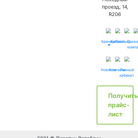
проезд, 14,
R206
Бренды
Каталог
Распродаж
О
комп
Новости
Контакты
Личный
кабинет
Получить
прайс-
лист