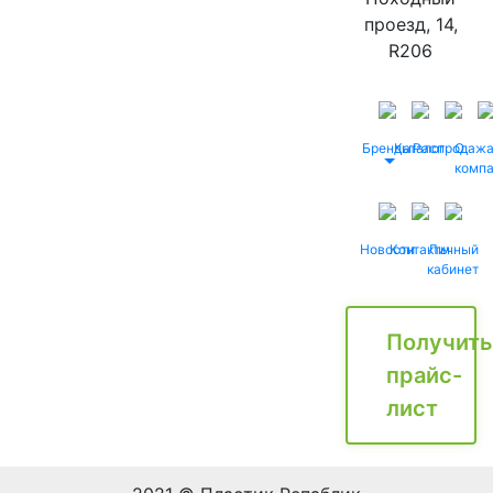
проезд, 14,
R206
Бренды
Каталог
Распродаж
О
комп
Новости
Контакты
Личный
кабинет
Получить
прайс-
лист