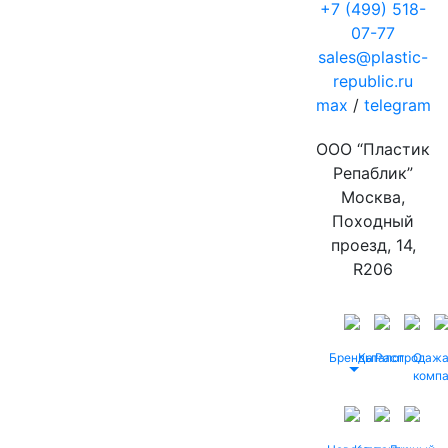
+7 (499) 518-
07-77
sales@plastic-
republic.ru
max
/
telegram
ООО “Пластик
Репаблик”
Москва,
Походный
проезд, 14,
R206
Бренды
Каталог
Распродаж
О
комп