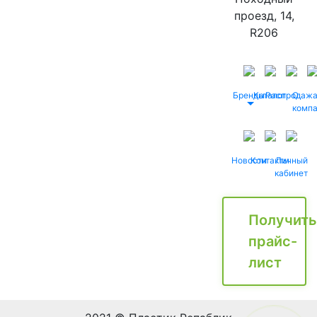
проезд, 14,
R206
Бренды
Каталог
Распродаж
О
комп
Новости
Контакты
Личный
кабинет
Получить
прайс-
лист