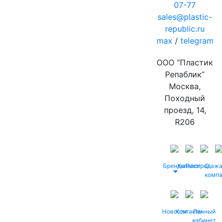
07-77
sales@plastic-
republic.ru
max
/
telegram
ООО “Пластик
Репаблик”
Москва,
Походный
проезд, 14,
R206
Бренды
Каталог
Распродаж
О
комп
Новости
Контакты
Личный
кабинет