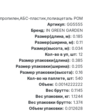
пропилен,АБС-пластик,полиацеталь POM
Артикул:
GG5555
Бренд:
IN GREEN GARDEN
Размер(длина, м):
0.185
Размер(ширина, м):
0.11
Размер(высота, м):
0.034
Кол-во в уп, шт:
12
Размер упаковки(длина):
0.385
Размер упаковки(ширина):
0.205
Размер упаковки(высота):
0.16
Кол-во на паллете, шт:
540
Объем:
0.0014222222
Вес брутто:
0.1145
Вес упаковки, кг:
1.1244
Вес упаковки брутто:
1.374
Объем упаковки:
0.012628