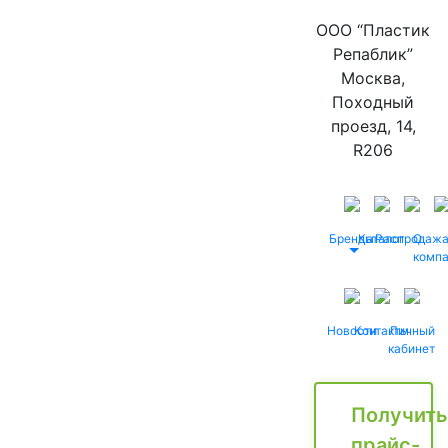
ООО “Пластик
Репаблик”
Москва,
Походный
проезд, 14,
R206
Бренды
Каталог
Распродаж
О
комп
Новости
Контакты
Личный
кабинет
Получить
прайс-