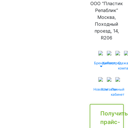
ООО “Пластик
Репаблик”
Москва,
Походный
проезд, 14,
R206
Бренды
Каталог
Распродаж
О
комп
Новости
Контакты
Личный
кабинет
Получить
прайс-