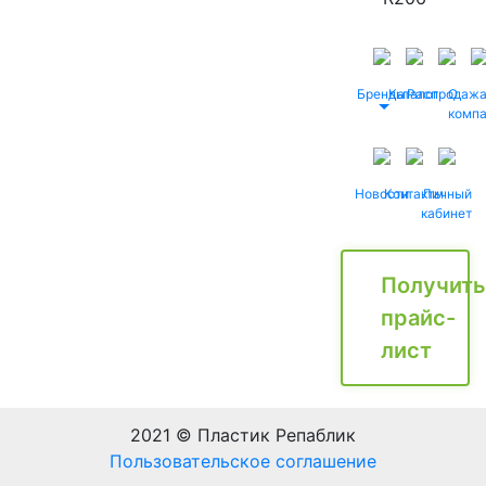
Бренды
Каталог
Распродаж
О
комп
Новости
Контакты
Личный
кабинет
Получить
прайс-
лист
2021 © Пластик Репаблик
Пользовательское соглашение