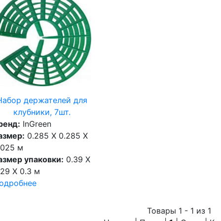
Набор держателей для
клубники, 7шт.
ренд:
InGreen
азмер:
0.285 X 0.285 X
.025 м
азмер упаковки:
0.39 X
.29 X 0.3 м
одробнее
Товары 1 - 1 из 1