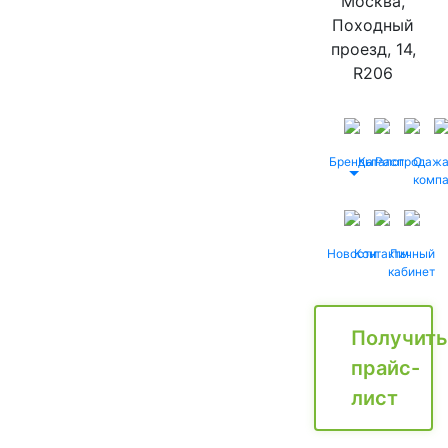
Москва,
Походный
проезд, 14,
R206
Бренды
Каталог
Распродаж
О
комп
Новости
Контакты
Личный
кабинет
Получить
прайс-
лист