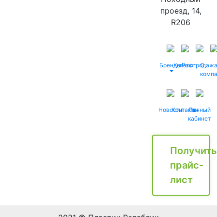
проезд, 14,
R206
Бренды
Каталог
Распродаж
О
комп
Новости
Контакты
Личный
кабинет
Получить
прайс-
лист