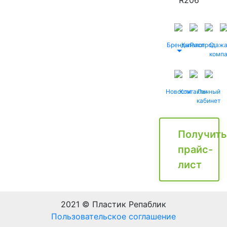
R206
Бренды
Каталог
Распродаж
О
комп
Новости
Контакты
Личный
кабинет
Получить
прайс-
лист
2021 © Пластик Репаблик
Пользовательское соглашение