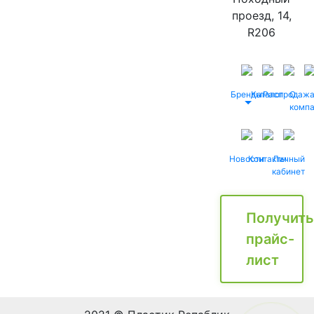
проезд, 14,
R206
Бренды
Каталог
Распродаж
О
комп
Новости
Контакты
Личный
кабинет
Получить
прайс-
лист