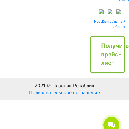
комп
Новости
Контакты
Личный
кабинет
Получить
прайс-
лист
2021 © Пластик Репаблик
Пользовательское соглашение