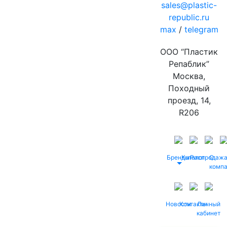
sales@plastic-
republic.ru
max
/
telegram
ООО “Пластик
Репаблик”
Москва,
Походный
проезд, 14,
R206
Бренды
Каталог
Распродаж
О
комп
Новости
Контакты
Личный
кабинет