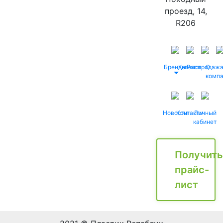
проезд, 14,
R206
Бренды
Каталог
Распродаж
О
комп
Новости
Контакты
Личный
кабинет
Получить
прайс-
лист