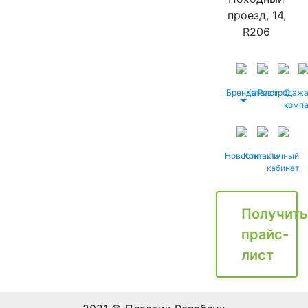
проезд, 14,
R206
Бренды
Каталог
Распродаж
О
комп
Новости
Контакты
Личный
кабинет
Получить
прайс-
лист