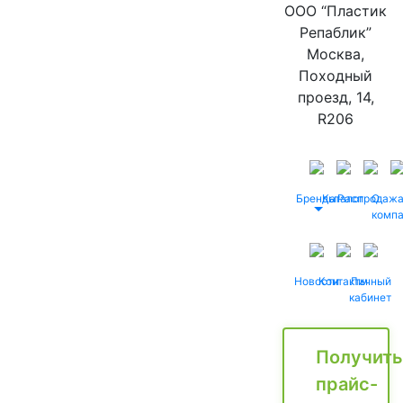
ООО “Пластик
Репаблик”
Москва,
Походный
проезд, 14,
R206
Бренды
Каталог
Распродаж
О
комп
Новости
Контакты
Личный
кабинет
Получить
прайс-