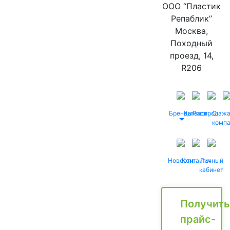
ООО “Пластик
Репаблик”
Москва,
Походный
проезд, 14,
R206
Бренды
Каталог
Распродаж
О
комп
Новости
Контакты
Личный
кабинет
Получить
прайс-