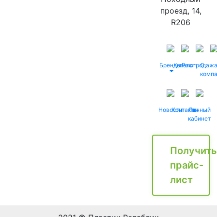
проезд, 14,
R206
Бренды
Каталог
Распродаж
О
комп
Новости
Контакты
Личный
кабинет
Получить
прайс-
лист