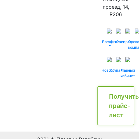
проезд, 14,
R206
Бренды
Каталог
Распродаж
О
комп
Новости
Контакты
Личный
кабинет
Получить
прайс-
лист