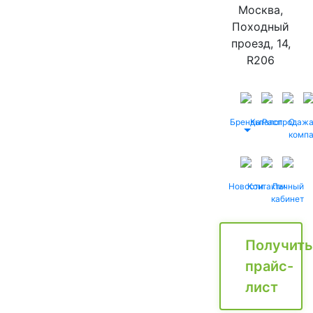
Москва,
Походный
проезд, 14,
R206
Бренды
Каталог
Распродаж
О
комп
Новости
Контакты
Личный
кабинет
Получить
прайс-
лист