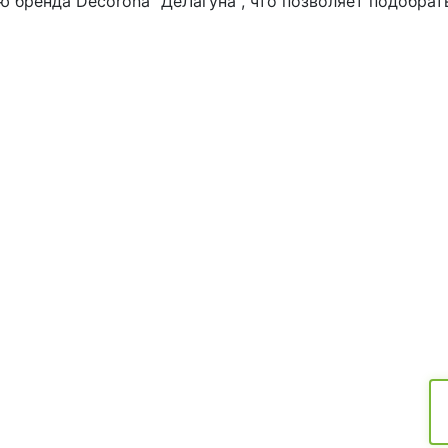
ю бренда Decorona "ДеЛагуна", что позволяет подобрат