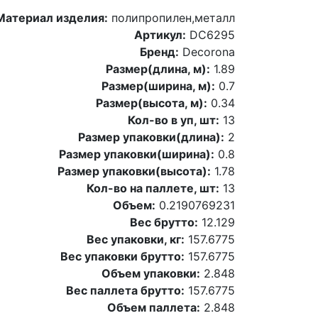
Материал изделия:
полипропилен,металл
Артикул:
DC6295
Бренд:
Decorona
Размер(длина, м):
1.89
Размер(ширина, м):
0.7
Размер(высота, м):
0.34
Кол-во в уп, шт:
13
Размер упаковки(длина):
2
Размер упаковки(ширина):
0.8
Размер упаковки(высота):
1.78
Кол-во на паллете, шт:
13
Объем:
0.2190769231
Вес брутто:
12.129
Вес упаковки, кг:
157.6775
Вес упаковки брутто:
157.6775
Объем упаковки:
2.848
Вес паллета брутто:
157.6775
Объем паллета:
2.848