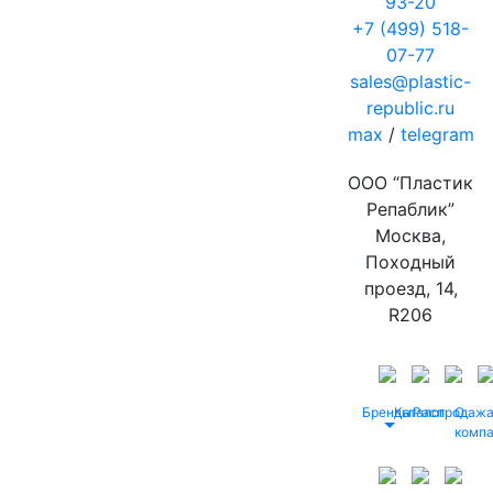
93-20
+7 (499) 518-
07-77
sales@plastic-
republic.ru
max
/
telegram
ООО “Пластик
Репаблик”
Москва,
Походный
проезд, 14,
R206
Бренды
Каталог
Распродаж
О
комп