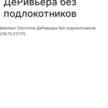
ДеРивьера без
подлокотников
Шезлонг Decorona ДеРивьера без подлокотников
216.73.217.175