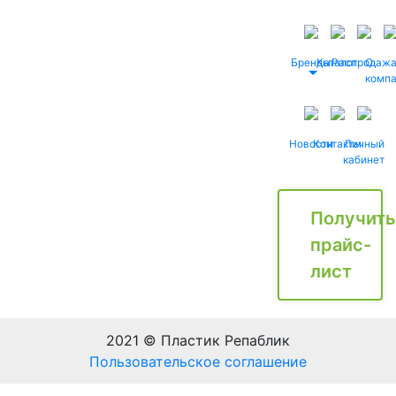
Бренды
Каталог
Распродаж
О
комп
Новости
Контакты
Личный
кабинет
Получить
прайс-
лист
2021 © Пластик Репаблик
Пользовательское соглашение