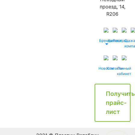
проезд, 14,
R206
Бренды
Каталог
Распродаж
О
комп
Новости
Контакты
Личный
кабинет
Получить
прайс-
лист