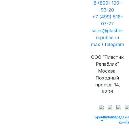
8 (800) 100-
93-20
+7 (499) 518-
07-77
sales@plastic-
republic.ru
max
/
telegram
ООО “Пластик
Репаблик”
Москва,
Походный
проезд, 14,
R206
Бренды
Каталог
Распродаж
О
комп