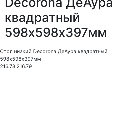
Decorona ДеАура
квадратный
598х598х397мм
Стол низкий Decorona ДеАура квадратный
598х598х397мм
216.73.216.79