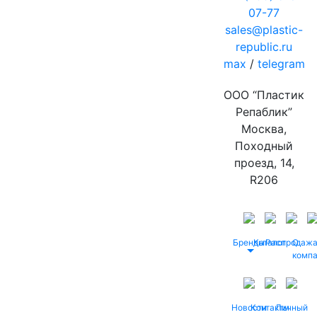
07-77
sales@plastic-
republic.ru
max
/
telegram
ООО “Пластик
Репаблик”
Москва,
Походный
проезд, 14,
R206
Бренды
Каталог
Распродаж
О
комп
Новости
Контакты
Личный