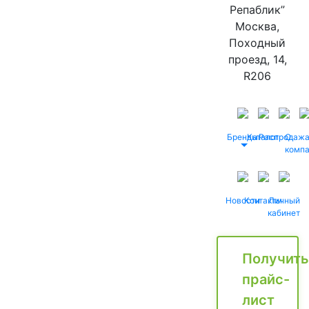
Репаблик”
Москва,
Походный
проезд, 14,
R206
Бренды
Каталог
Распродаж
О
комп
Новости
Контакты
Личный
кабинет
Получить
прайс-
лист