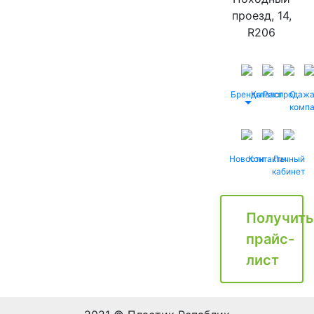
проезд, 14,
R206
Бренды
Каталог
Распродаж
О
комп
Новости
Контакты
Личный
кабинет
Получить
прайс-
лист