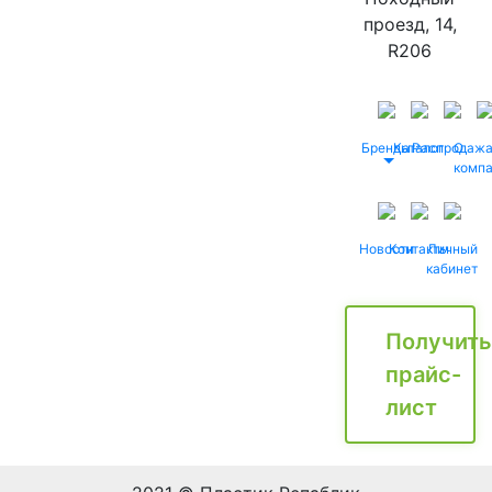
проезд, 14,
R206
Бренды
Каталог
Распродаж
О
комп
Новости
Контакты
Личный
кабинет
Получить
прайс-
лист